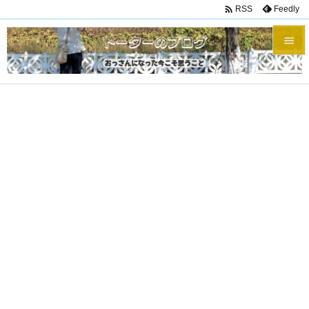

Feedly
RSS


メニュ

サイド

前へ

次へ

検索