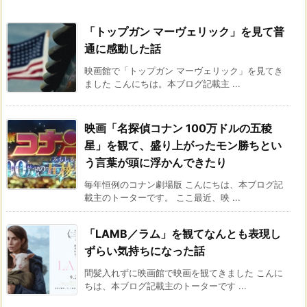
「トップガン マーヴェリック」を見て普
通に感動した話
映画館で「トップガン マーヴェリック」を見てき
ました こんにちは。本ブログ記載主 ...
映画「名探偵コナン 100万ドルの五稜
星」を観て、盛り上がったモン勝ちとい
う言葉が頭に浮かんできたり
毎年恒例のコナン劇場版 こんにちは、本ブログ記
載主のトーターです。 ここ最近、映 ...
「LAMB／ラム」を観てなんとも表現し
ずらい気持ちになった話
間髪入れずに映画館で映画を観てきました こんに
ちは、本ブログ記載主のトーターです ...