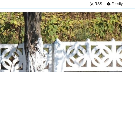

Feedly
RSS