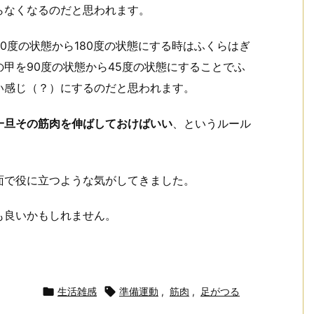
らなくなるのだと思われます。
0度の状態から180度の状態にする時はふくらはぎ
の甲を90度の状態から45度の状態にすることでふ
い感じ（？）にするのだと思われます。
一旦その筋肉を伸ばしておけばいい
、というルール
面で役に立つような気がしてきました。
も良いかもしれません。

生活雑感

準備運動
,
筋肉
,
足がつる