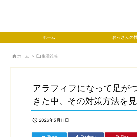
ホーム
おっさんの

ホーム
>

生活雑感
アラフィフになって足が
きた中、その対策方法を

2026年5月11日