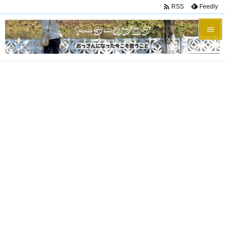

Feedly
RSS


メニュ

サイド

前へ

次へ

検索