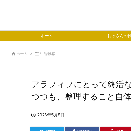
ホーム
おっさんの

ホーム
>

生活雑感
アラフィフにとって終活
つつも、整理すること自体

2026年5月8日