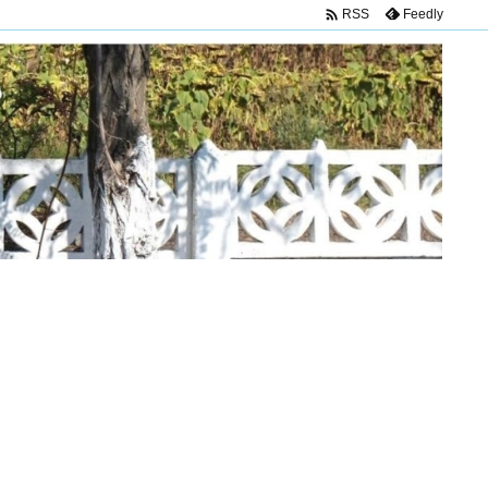

Feedly
RSS