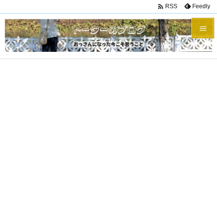

Feedly
RSS


メニュ

サイド

前へ

次へ

検索