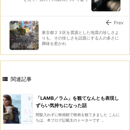

Prev
東京都２３区を震源とした地震の珍しさよ
りも、その珍しさを話題にする人の多さに
興味を惹かれ

関連記事
「LAMB／ラム」を観てなんとも表現し
ずらい気持ちになった話
間髪入れずに映画館で映画を観てきました こんに
ちは、本ブログ記載主のトーターです ...