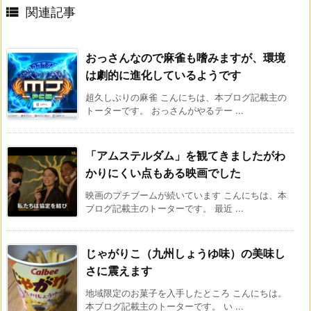

関連記事
おっさんなので麻雀も嗜みますが、環境
は劇的に進化しているようです
超久しぶりの麻雀 こんにちは、本ブログ記載主の
トーターです。 おっさんがやるテー ...
「アムステルダム」を観てきましたがわ
かりにくい点もある映画でした
映画のプチブームが続いています こんにちは、本
ブログ記載主のトーターです。 最近 ...
じゃがりこ（九州しょうゆ味）の美味し
さに震えます
地域限定のお菓子を入手したところ こんにちは。
本ブログ記載主のトーターです。 い ...