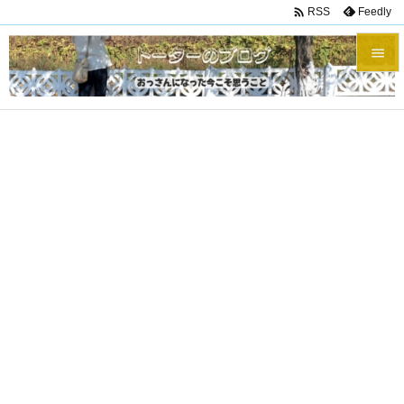

Feedly
RSS


メニュ

サイド

前へ

次へ

検索