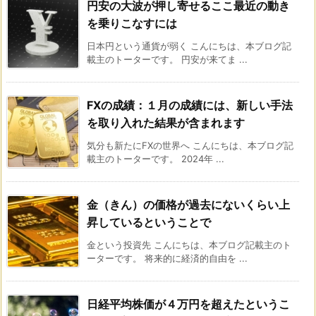
円安の大波が押し寄せるここ最近の動き
を乗りこなすには
日本円という通貨が弱く こんにちは、本ブログ記
載主のトーターです。 円安が来てま ...
FXの成績：１月の成績には、新しい手法
を取り入れた結果が含まれます
気分も新たにFXの世界へ こんにちは、本ブログ記
載主のトーターです。 2024年 ...
金（きん）の価格が過去にないくらい上
昇しているということで
金という投資先 こんにちは、本ブログ記載主のト
ーターです。 将来的に経済的自由を ...
日経平均株価が４万円を超えたというこ