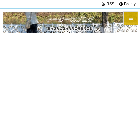

Feedly
RSS


メニュ

サイド

前へ

次へ

検索