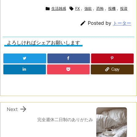

生活雑感

FX
,
強欲
,
恐怖
,
投機
,
投資

Posted by
トーター
よろしければシェアお願いします
Copy

Next
完全週休二日制のありがたみ