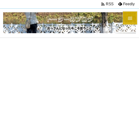

Feedly
RSS


メニュ

サイド

前へ

次へ

検索