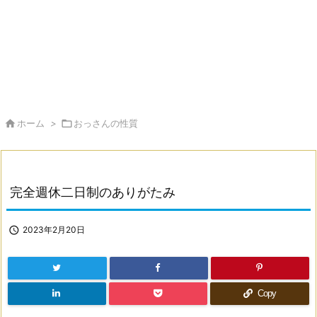

ホーム
>

おっさんの性質
完全週休二日制のありがたみ

2023年2月20日
Copy