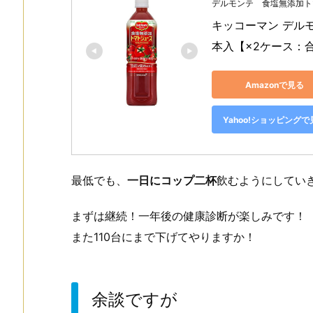
デルモンテ 食塩無添加ト
キッコーマン デルモ
本入【×2ケース：
Amazonで見る
Yahoo!ショッピングで
最低でも、
一日にコップ二杯
飲むようにしてい
まずは継続！一年後の健康診断が楽しみです！
また110台にまで下げてやりますか！
余談ですが