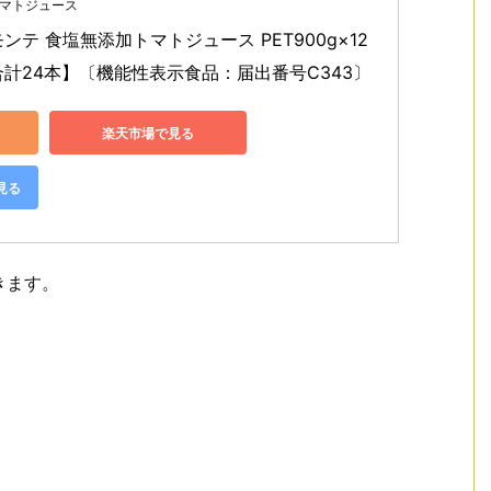
マトジュース
ンテ 食塩無添加トマトジュース PET900g×12
合計24本】〔機能性表示食品：届出番号C343〕
楽天市場で見る
見る
きます。