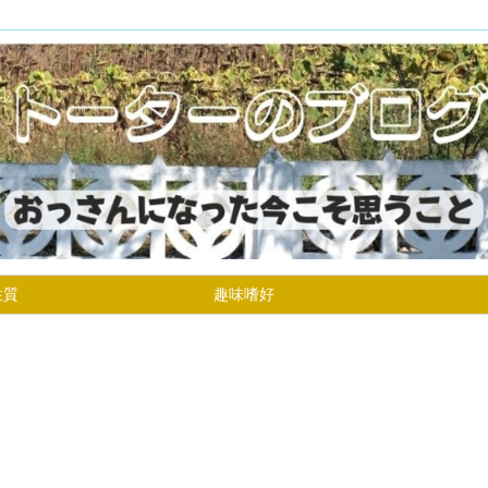
性質
趣味嗜好