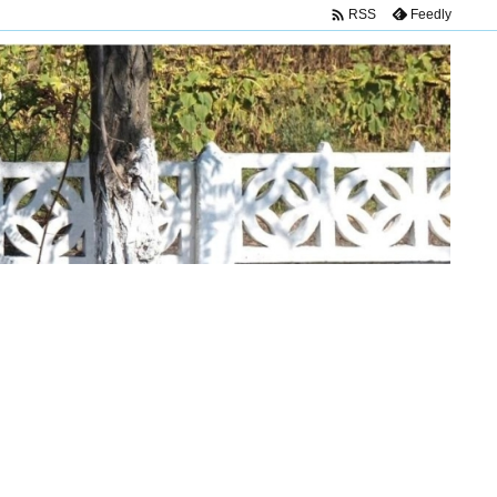

Feedly
RSS