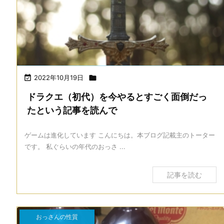

2022年10月19日

ドラクエ（初代）を今やるとすごく面倒だっ
たという記事を読んで
ゲームは進化しています こんにちは。本ブログ記載主のトーター
です。 私ぐらいの年代のおっさ ...
記事を読む
おっさんの性質