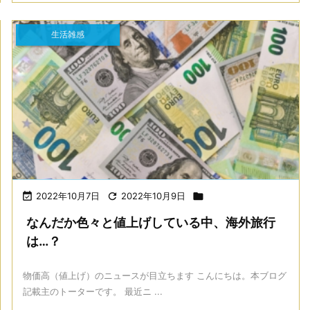
生活雑感

2022年10月7日

2022年10月9日

なんだか色々と値上げしている中、海外旅行
は…？
物価高（値上げ）のニュースが目立ちます こんにちは。本ブログ
記載主のトーターです。 最近ニ ...