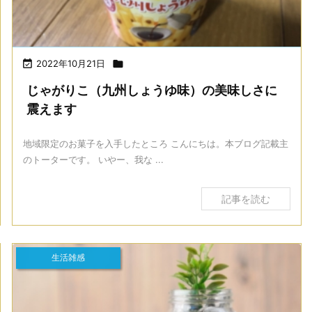

2022年10月21日

じゃがりこ（九州しょうゆ味）の美味しさに
震えます
地域限定のお菓子を入手したところ こんにちは。本ブログ記載主
のトーターです。 いやー、我な ...
記事を読む
生活雑感