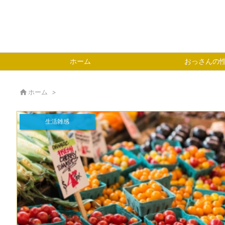
ホーム
おっさんの

ホーム
>
生活雑感