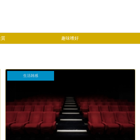
性質
趣味嗜好
生活雑感