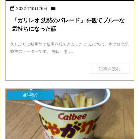

2022年10月26日

「ガリレオ 沈黙のパレード」を観てブルーな
気持ちになった話
久しぶりに映画館で映画を観てきました こんにちは。本ブログ記
載主のトーターです。 先日、妻 ...
記事を読む
趣味嗜好