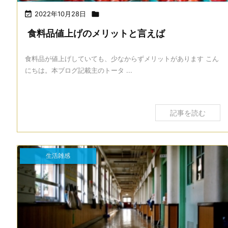

2022年10月28日

食料品値上げのメリットと言えば
食料品が値上げしていても、少なからずメリットがあります こん
にちは。本ブログ記載主のトータ ...
記事を読む
生活雑感