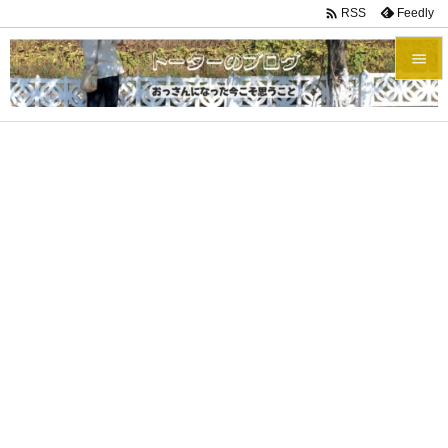

Feedly
RSS


メニュ

サイド

前へ

次へ

検索