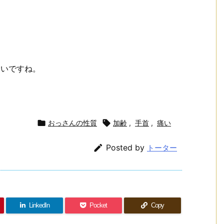
たいですね。

おっさんの性質

加齢
,
手首
,
痛い

Posted by
トーター
LinkedIn
Pocket
Copy