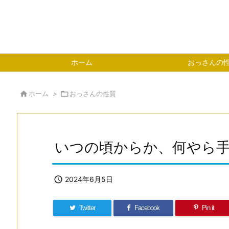
ホーム
おっさんの

ホーム
>

おっさんの性質
いつの頃からか、何やら

2024年6月5日
Twitter
Facebook
Pin it