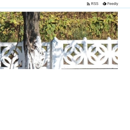

Feedly
RSS