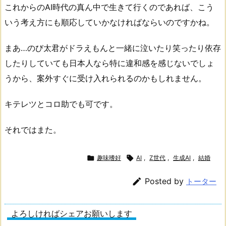
これからのAI時代の真ん中で生きて行くのであれば、こう
いう考え方にも順応していかなければならいのですかね。
まあ…のび太君がドラえもんと一緒に泣いたり笑ったり依存
したりしていても日本人なら特に違和感を感じないでしょ
うから、案外すぐに受け入れられるのかもしれません。
キテレツとコロ助でも可です。
それではまた。

趣味嗜好

AI
,
Z世代
,
生成AI
,
結婚

Posted by
トーター
よろしければシェアお願いします