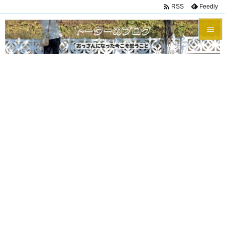

Feedly
RSS


メニュ

サイド

前へ

次へ

検索