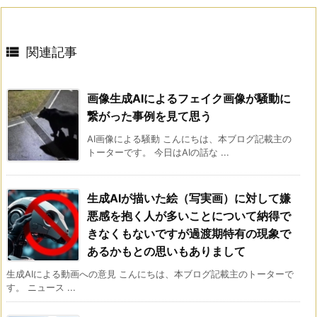

関連記事
画像生成AIによるフェイク画像が騒動に
繋がった事例を見て思う
AI画像による騒動 こんにちは、本ブログ記載主の
トーターです。 今日はAIの話な ...
生成AIが描いた絵（写実画）に対して嫌
悪感を抱く人が多いことについて納得で
きなくもないですが過渡期特有の現象で
あるかもとの思いもありまして
生成AIによる動画への意見 こんにちは、本ブログ記載主のトーターで
す。 ニュース ...