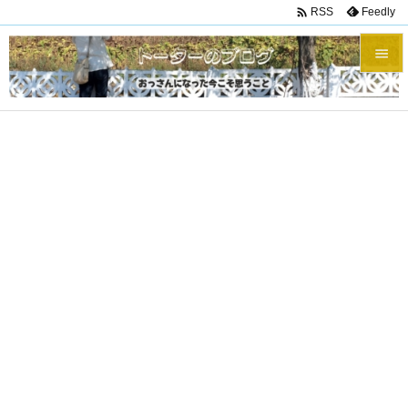

Feedly
RSS


メニュ

サイド

前へ

次へ

検索