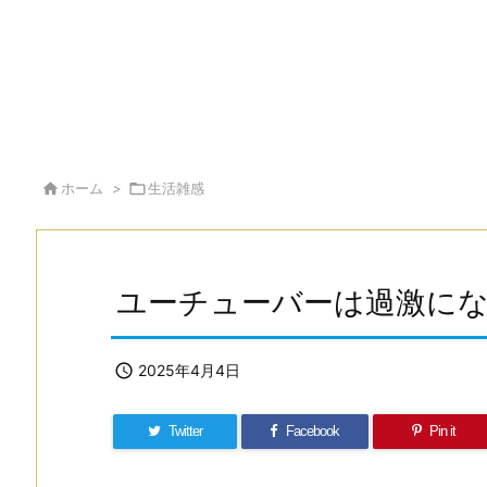

ホーム
>

生活雑感
ユーチューバーは過激に

2025年4月4日
Twitter
Facebook
Pin it