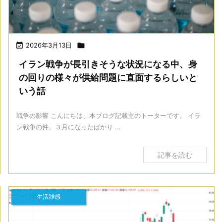

2026年3月13日

イラン戦争が長引きそうな状況になる中、身
の回りの様々が供給問題に直面するらしいと
いう話
戦争の影響 こんにちは、本ブログ記載主のトーターです。 イラ
ン戦争の件、３月になったばかり ...
記事を読む
生活雑感