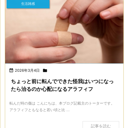
生活雑感

2026年3月4日

ちょっと前に転んでできた怪我はいつになっ
たら治るのか心配になるアラフィフ
転んだ時の傷は こんにちは、本ブログ記載主のトーターです。
アラフィフともなると若い頃と比 ...
記事を読む