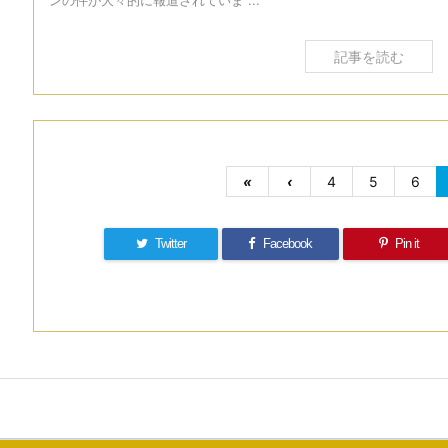
ンの件が大々的に報道されていま ...
記事を読む
«
‹
4
5
6
Twitter
Facebook
Pin it