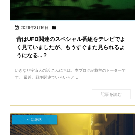

2026年3月16日

昔はUFO関連のスペシャル番組をテレビでよ
く見ていましたが、もうすぐまた見られるよ
うになる…？
いきなり宇宙人の話 こんにちは、本ブログ記載主のトーターで
す。 最近、戦争関連でいろいろと ...
記事を読む
生活雑感