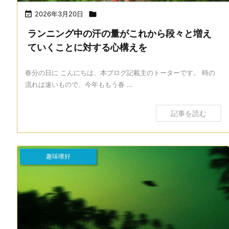

2026年3月20日

ランニング中の汗の量がこれから段々と増え
ていくことに対する心構えを
春分の日に こんにちは、本ブログ記載主のトーターです。 時の
流れは速いもので、今年ももう春 ...
記事を読む
趣味嗜好