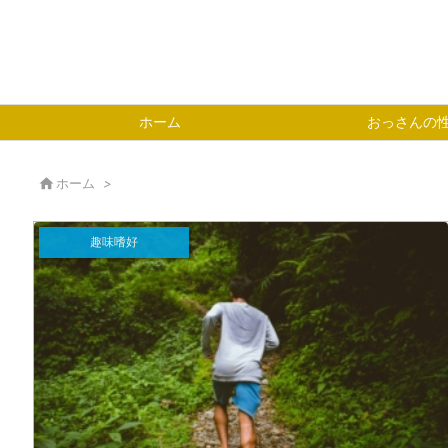
ホーム
おっさんの

ホーム
>
趣味嗜好