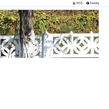

Feedly
RSS