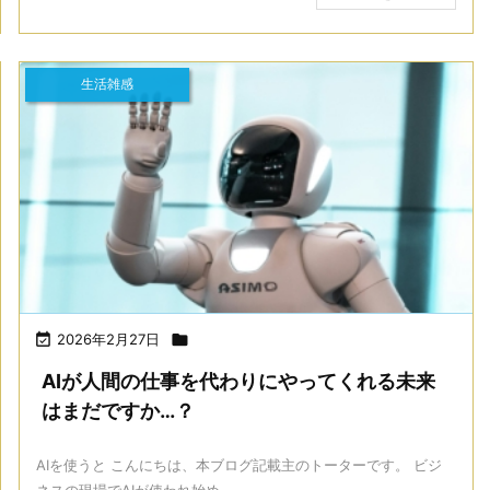
生活雑感

2026年2月27日

AIが人間の仕事を代わりにやってくれる未来
はまだですか…？
AIを使うと こんにちは、本ブログ記載主のトーターです。 ビジ