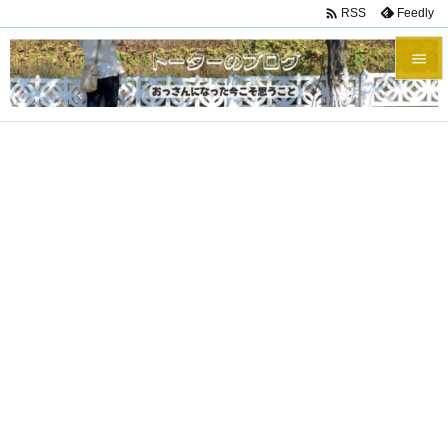

Feedly
RSS


メニュ

サイド

前へ

次へ

検索