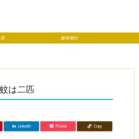
性質
趣味嗜好
蚊は二匹
LinkedIn
Pocket
Copy