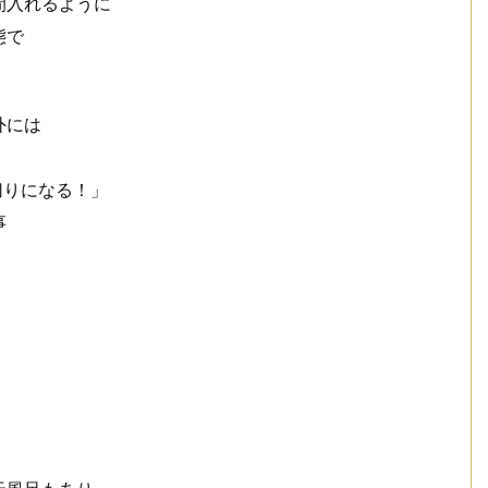
間入れるように
態で
外には
切りになる！」
事