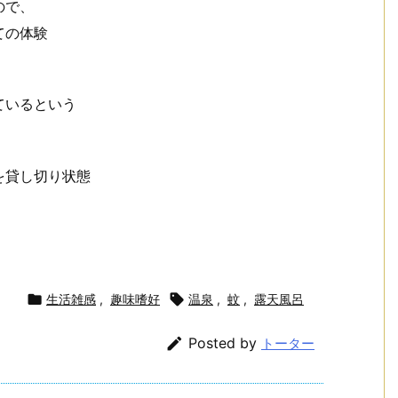
ので、
ての体験
ているという
を貸し切り状態

生活雑感
,
趣味嗜好

温泉
,
蚊
,
露天風呂

Posted by
トーター