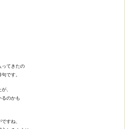
、
入ってきたの
俳句です。
たが、
いるのかも
がですね、