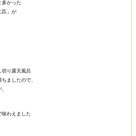
と多かった
二匹」が
。
し切り露天風呂
勝ちましたので、
が、
で味わえました