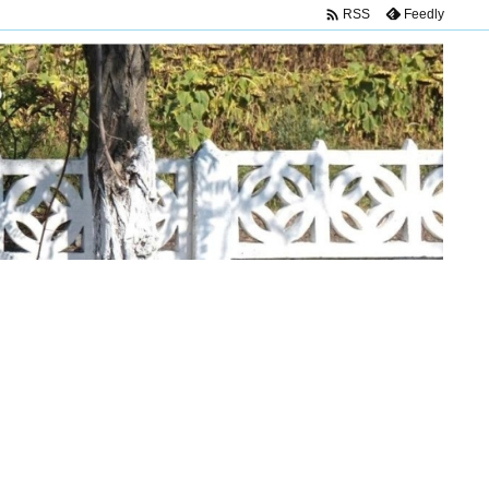

Feedly
RSS