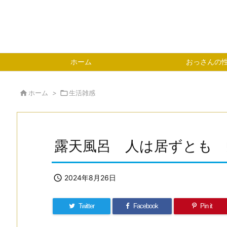
ホーム
おっさんの

ホーム
>

生活雑感
露天風呂 人は居ずとも 

2024年8月26日
Twitter
Facebook
Pin it