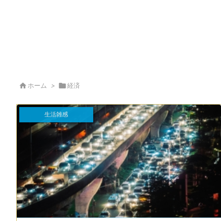

ホーム
>

経済
生活雑感