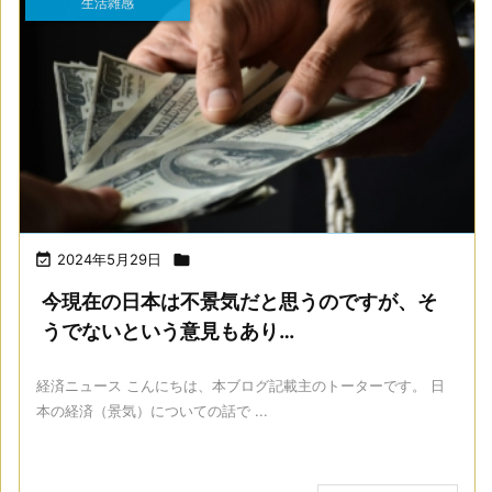
生活雑感

2024年5月29日

今現在の日本は不景気だと思うのですが、そ
うでないという意見もあり…
経済ニュース こんにちは、本ブログ記載主のトーターです。 日
本の経済（景気）についての話で ...