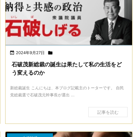

2024年9月27日

石破茂新総裁の誕生は果たして私の生活をど
う変えるのか
新総裁誕生 こんにちは、本ブログ記載主のトーターです。 自民
党総裁選で石破茂元幹事長が選出 ...
記事を読む