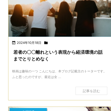

2024年10月18日

若者の〇〇離れという表現から経済環境の話
までとりとめなく
映画は趣味の一つ こんにちは、本ブログ記載主のトーターです。
ふと思ったのですが、最近は全 ...
記事を読む