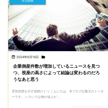
生活雑感

2024年6月14日

企業倒産件数が増加しているニュースを見つ
つ、視座の高さによって結論は変わるのだろ
うなあと思う
景気状態を示す指標の１つ こんにちは、本ブログ記載主のトータ
ーです。 いろいろな物が値上が ...