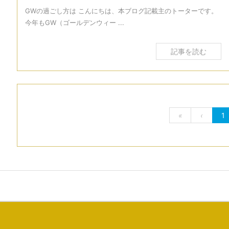
GWの過ごし方は こんにちは、本ブログ記載主のトーターです。
今年もGW（ゴールデンウィー ...
記事を読む
«
‹
1