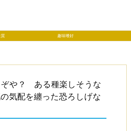
性質
趣味嗜好
んぞや？ ある種楽しそうな
死の気配を纏った恐ろしげな