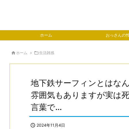
ホーム
おっさんの

ホーム
>

生活雑感
地下鉄サーフィンとはな
雰囲気もありますが実は
言葉で…

2024年11月4日