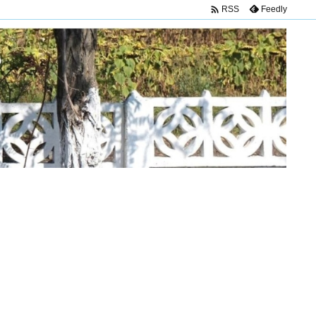

Feedly
RSS