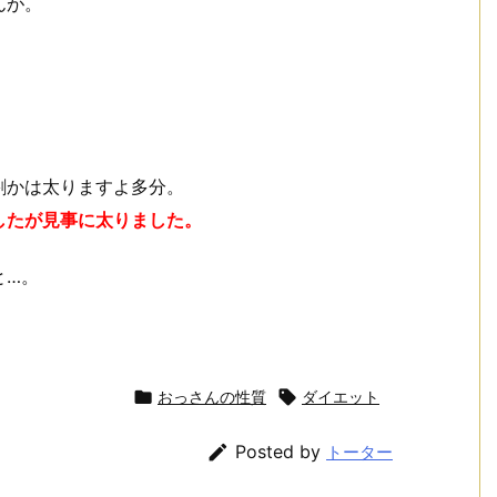
んが。
割かは太りますよ多分。
したが見事に太りました。
と…。

おっさんの性質

ダイエット

Posted by
トーター