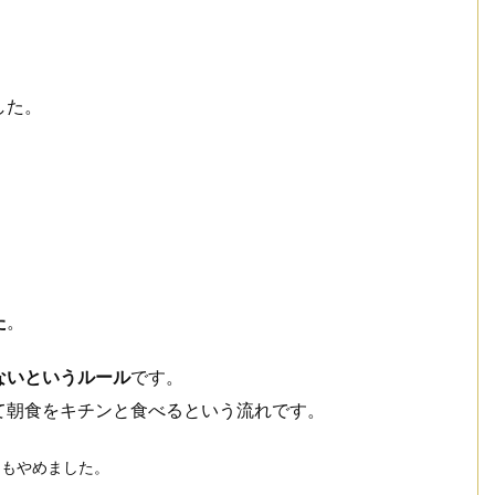
した。
た
。
ないというルール
です。
て朝食をキチンと食べるという流れです。
ムもやめました。