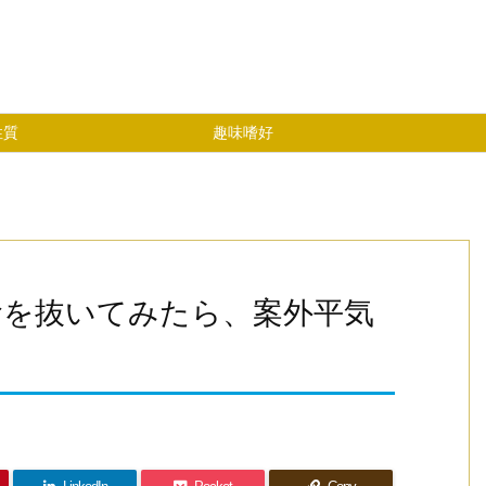
性質
趣味嗜好
食を抜いてみたら、案外平気