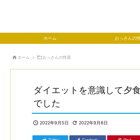
ホーム
おっさんの

ホーム
>

おっさんの性質
ダイエットを意識して夕
でした

2022年9月5日

2022年9月6日