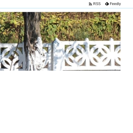

Feedly
RSS