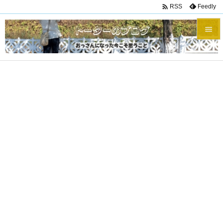

Feedly
RSS


メニュ

サイド

前へ

次へ

検索