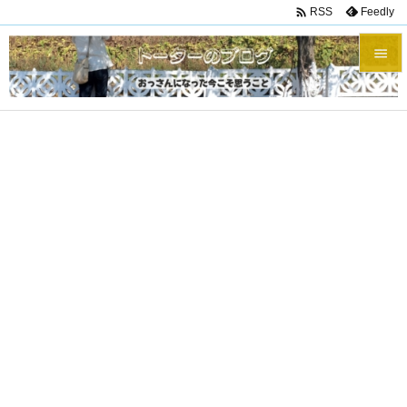

Feedly
RSS


メニュ

サイド

前へ

次へ

検索