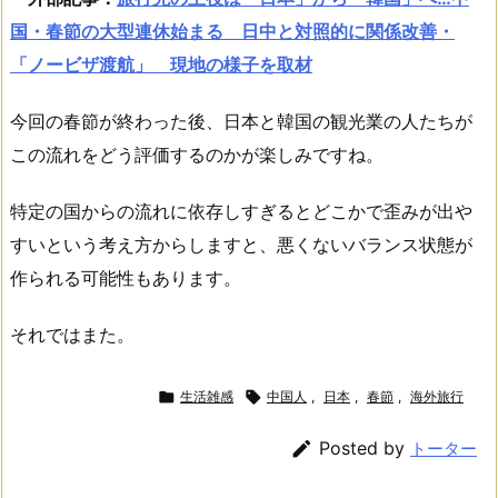
国・春節の大型連休始まる 日中と対照的に関係改善・
「ノービザ渡航」 現地の様子を取材
今回の春節が終わった後、日本と韓国の観光業の人たちが
この流れをどう評価するのかが楽しみですね。
特定の国からの流れに依存しすぎるとどこかで歪みが出や
すいという考え方からしますと、悪くないバランス状態が
作られる可能性もあります。
それではまた。

生活雑感

中国人
,
日本
,
春節
,
海外旅行

Posted by
トーター