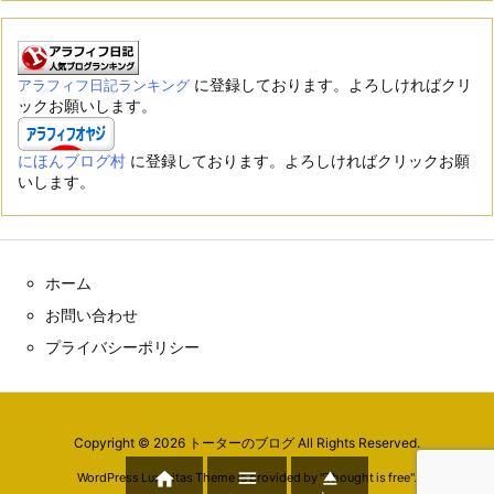
に登録しております。よろしければクリ
アラフィフ日記ランキング
ックお願いします。
にほんブログ村
に登録しております。よろしければクリックお願
いします。
ホーム
お問い合わせ
プライバシーポリシー
Copyright ©
2026
トーターのブログ
All Rights Reserved.



WordPress Luxeritas Theme is provided by "
Thought is free
".