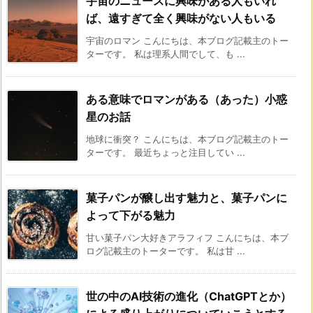
宇宙のニュースに興味がある人もいれ
ば、遠すぎて全く興味がない人もいる
宇宙のロマン こんにちは、本ブログ記載主のトー
ターです。 私は理系人間でして、も ...
ある意味でロマンがある（あった）小惑
星のお話
地球に衝突？ こんにちは、本ブログ記載主のトー
ターです。 最近ちょっと注目してい ...
菓子パンが醸し出す魅力と、菓子パンに
よって下がる魅力
甘い菓子パン大好きアラフィフ こんにちは、本ブ
ログ記載主のトーターです。 私は甘 ...
世の中のAI技術の進化（ChatGPTとか）