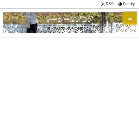

Feedly
RSS


メニュ

サイド

前へ

次へ

検索