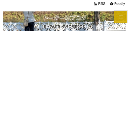

Feedly
RSS


メニュ

サイド

前へ

次へ

検索