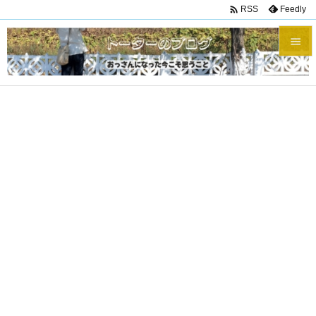

Feedly
RSS


メニュ

サイド

前へ

次へ

検索