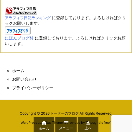
に登録しております。よろしければクリ
アラフィフ日記ランキング
ックお願いします。
にほんブログ村
に登録しております。よろしければクリックお願
いします。
ホーム
お問い合わせ
プライバシーポリシー
Copyright ©
2026
トーターのブログ
All Rights Reserved.



WordPress Luxeritas Theme is provided by "
Thought is free
".
メニュー
上へ
ホーム