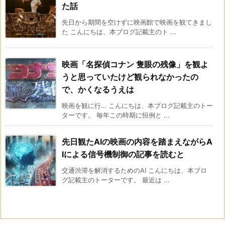
た話
先日から期間を空けずに映画館で映画を観てきまし
た こんにちは、本ブログ記載主のト ...
映画「名探偵コナン 隻眼の残像」を観よ
うと思っていたけど観られなかったの
で、かくなるうえは
映画を観に行… こんにちは、本ブログ記載主のトー
ターです。 毎年この時期に恒例と ...
先日観たAIの映画の内容を踏まえながらA
Iによる信号機制御の記事を読むと
交通渋滞を解消するためのAI こんにちは、本ブロ
グ記載主のトーターです。 最近は ...