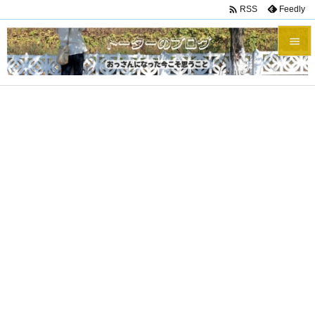

Feedly
RSS


メニュ

サイド

前へ

次へ

検索