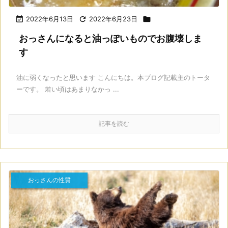

2022年6月13日

2022年6月23日

おっさんになると油っぽいものでお腹壊しま
す
油に弱くなったと思います こんにちは。本ブログ記載主のトータ
ーです。 若い頃はあまりなかっ ...
記事を読む
おっさんの性質