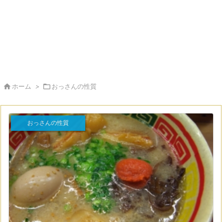

ホーム
>

おっさんの性質
おっさんの性質