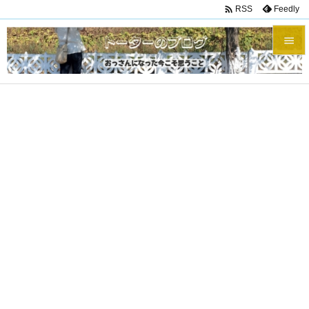

Feedly
RSS


メニュ

サイド

前へ

次へ

検索