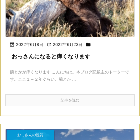

2022年6月8日

2022年6月23日

おっさんになると痒くなります
腕とかが痒くなります こんにちは。本ブログ記載主のトーターで
す。ここ１～２年ぐらい、腕とか ...
記事を読む
おっさんの性質