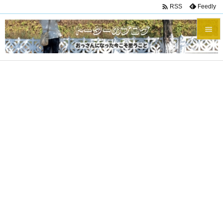

Feedly
RSS


メニュ

サイド

前へ

次へ

検索