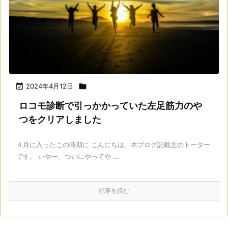

2024年4月12日

ロコモ診断で引っかかっていた左足筋力のや
つをクリアしました
４月に入ったこの時期に こんにちは、本ブログ記載主のトーター
です。 いやー、ついにやってや ...
記事を読む