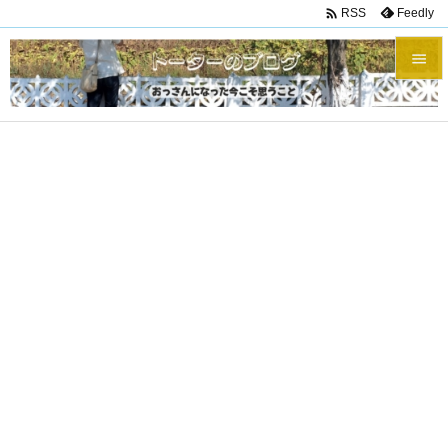

Feedly
RSS


メニュ

サイド

前へ

次へ

検索