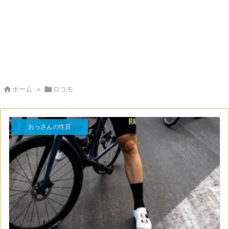

ホーム
>

ロコモ
おっさんの性質