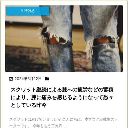
生活雑感

2024年3月22日

スクワット継続による膝への疲労などの蓄積
により、膝に痛みを感じるようになって恐々
としている昨今
スクワットは続けていましたが こんにちは、本ブログ記載主のト
ーターです。 今年ももう三カ月 ...