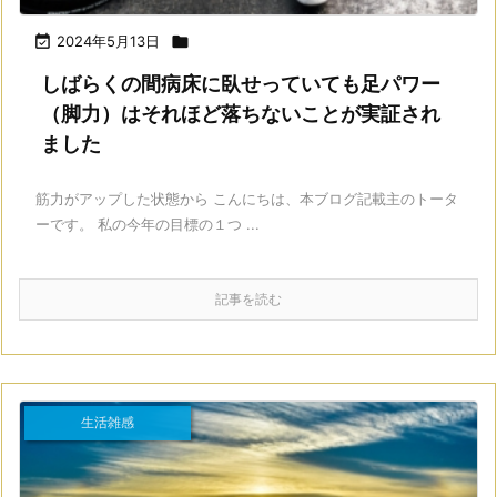

2024年5月13日

しばらくの間病床に臥せっていても足パワー
（脚力）はそれほど落ちないことが実証され
ました
筋力がアップした状態から こんにちは、本ブログ記載主のトータ
ーです。 私の今年の目標の１つ ...
記事を読む
生活雑感