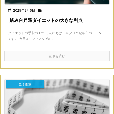

2025年9月5日

踏み台昇降ダイエットの大きな利点
ダイエットの手段の１つ こんにちは、本ブログ記載主のトーター
です。 今日はちょっと短めに。 ...
記事を読む
生活雑感