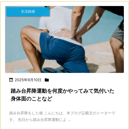
生活雑感

2025年9月10日

踏み台昇降運動を何度かやってみて気付いた
身体面のことなど
踏み台昇降をした後 こんにちは、本ブログ記載主のトーターで
す。 先日から踏み台昇降運動によ ...