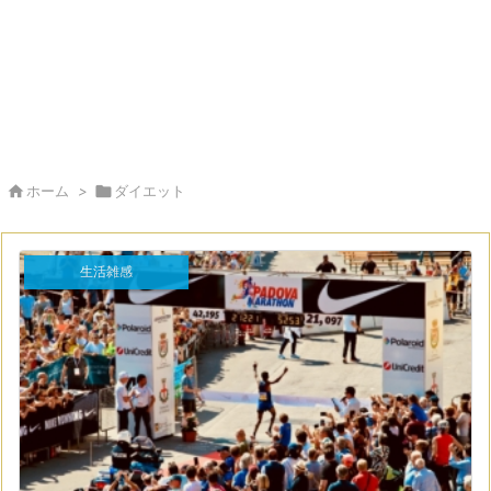

ホーム
>

ダイエット
生活雑感