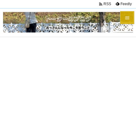

Feedly
RSS


メニュ

サイド

前へ

次へ

検索