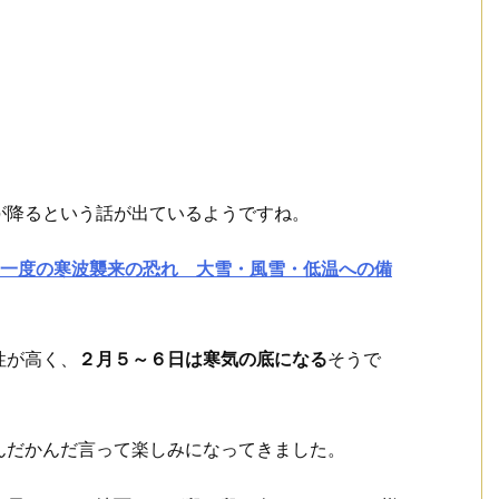
が降るという話が出ているようですね。
に一度の寒波襲来の恐れ 大雪・風雪・低温への備
性が高く、
２月５～６日は寒気の底になる
そうで
んだかんだ言って楽しみになってきました。