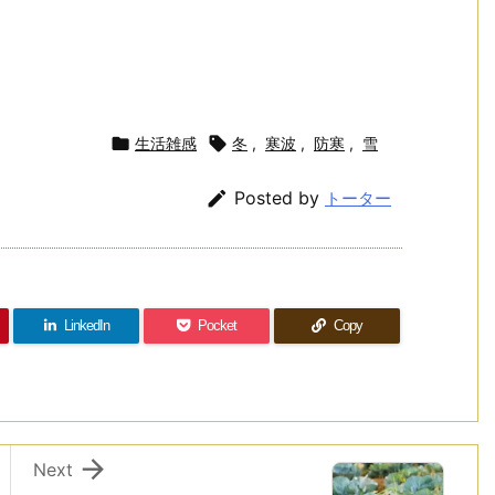
。

生活雑感

冬
,
寒波
,
防寒
,
雪

Posted by
トーター
LinkedIn
Pocket
Copy

Next