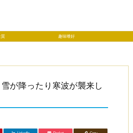
性質
趣味嗜好
も雪が降ったり寒波が襲来し