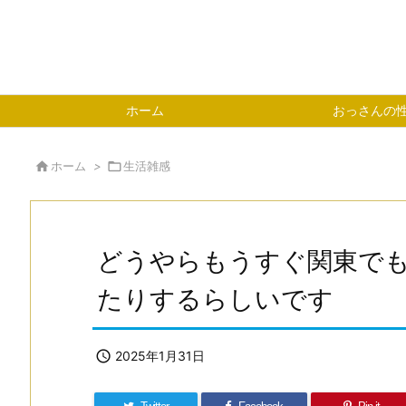
ホーム
おっさんの

ホーム
>

生活雑感
どうやらもうすぐ関東で
たりするらしいです

2025年1月31日