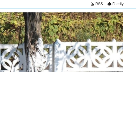

Feedly
RSS