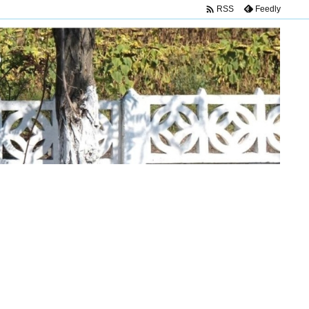

Feedly
RSS