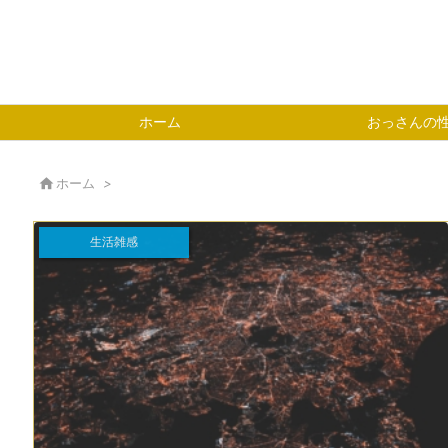
ホーム
おっさんの

ホーム
>
生活雑感