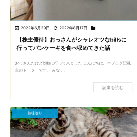

2022年6月29日

2022年8月17日

【株主優待】おっさんがシャレオツなbillsに
行ってパンケーキを食べ収めてきた話
おっさんだけどbillsに行って来ました こんにちは。本ブログ記載
主のトーターです。 みな ...
記事を読む
趣味嗜好