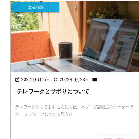
生活雑感

2022年6月15日

2022年6月23日

テレワークとサボりについて
テレワークやってます こんにちは。本ブログ記載主のトーターで
す。 テレワークについて思うと ...