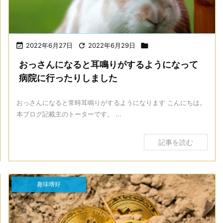

2022年6月27日

2022年6月29日

おっさんになると耳鳴りがするようになって
病院に行ったりしました
おっさんになると常時耳鳴りがするようになります こんにちは。
本ブログ記載主のトーターです。 ...
記事を読む
趣味嗜好