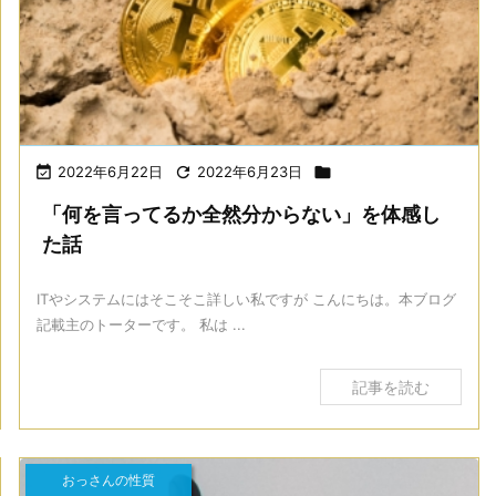

2022年6月22日

2022年6月23日

「何を言ってるか全然分からない」を体感し
た話
ITやシステムにはそこそこ詳しい私ですが こんにちは。本ブログ
記載主のトーターです。 私は ...
記事を読む
おっさんの性質