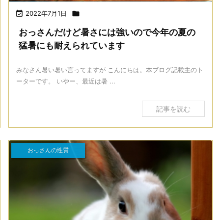

2022年7月1日

おっさんだけど暑さには強いので今年の夏の
猛暑にも耐えられています
みなさん暑い暑い言ってますが こんにちは。本ブログ記載主のト
ーターです。 いやー、最近は暑 ...
記事を読む
おっさんの性質