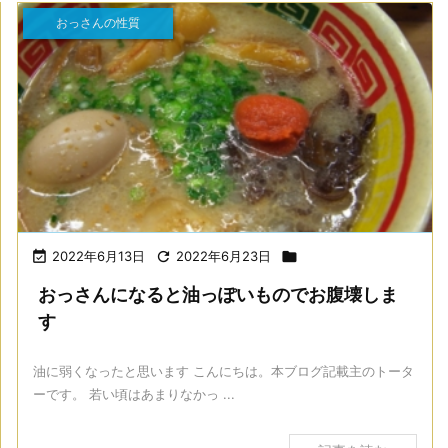
おっさんの性質

2022年6月13日

2022年6月23日

おっさんになると油っぽいものでお腹壊しま
す
油に弱くなったと思います こんにちは。本ブログ記載主のトータ
ーです。 若い頃はあまりなかっ ...