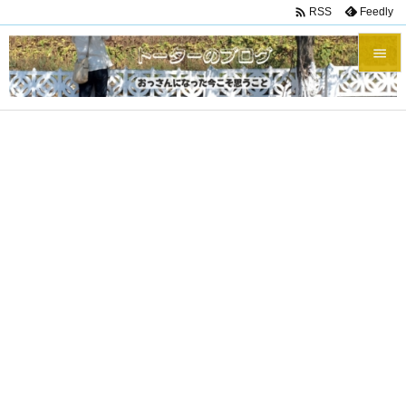

Feedly
RSS


メニュ

サイド

前へ

次へ

検索