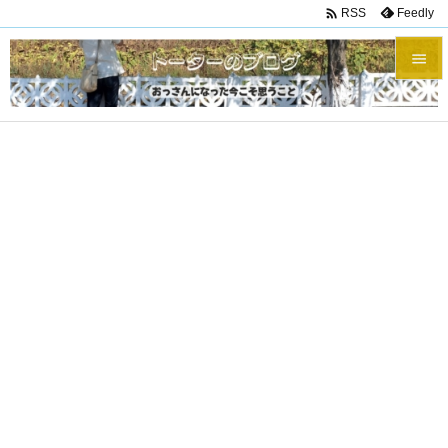

Feedly
RSS


メニュ

サイド

前へ

次へ

検索