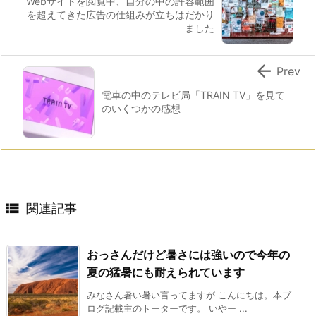
Webサイトを閲覧中、自分の中の許容範囲
を超えてきた広告の仕組みが立ちはだかり
ました

Prev
電車の中のテレビ局「TRAIN TV」を見て
のいくつかの感想

関連記事
おっさんだけど暑さには強いので今年の
夏の猛暑にも耐えられています
みなさん暑い暑い言ってますが こんにちは。本ブ
ログ記載主のトーターです。 いやー ...