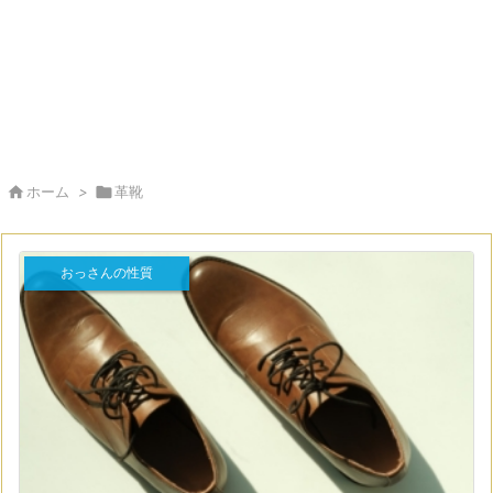

ホーム
>

革靴
おっさんの性質