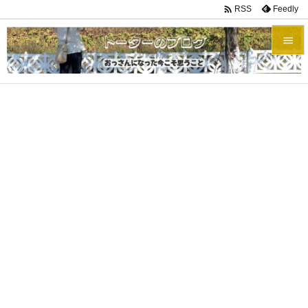

Feedly
RSS


メニュ

サイド

前へ

次へ

検索