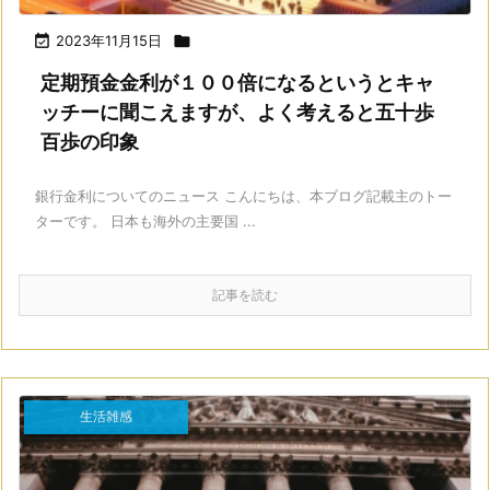

2023年11月15日

定期預金金利が１００倍になるというとキャ
ッチーに聞こえますが、よく考えると五十歩
百歩の印象
銀行金利についてのニュース こんにちは、本ブログ記載主のトー
ターです。 日本も海外の主要国 ...
記事を読む
生活雑感