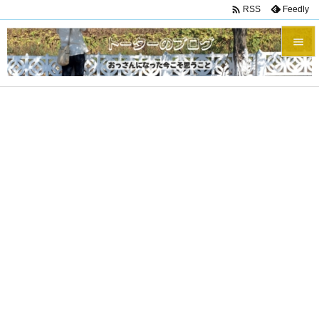

Feedly
RSS


メニュ

サイド

前へ

次へ

検索