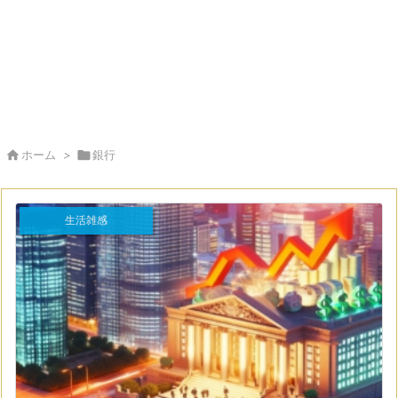

ホーム
>

銀行
生活雑感