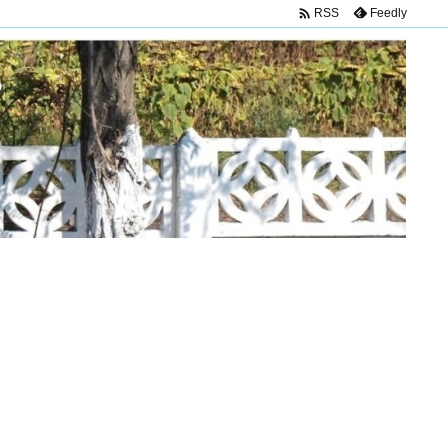

Feedly
RSS