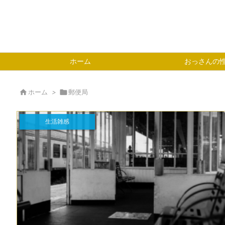
ホーム
おっさんの

ホーム
>

郵便局
生活雑感