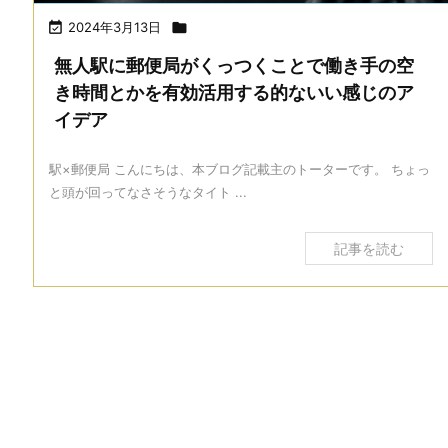

2024年3月13日

無人駅に郵便局がくっつくことで働き手の空
き時間とかを有効活用する的ないい感じのア
イデア
駅×郵便局 こんにちは、本ブログ記載主のトーターです。 ちょっ
と頭が回ってなさそうなタイト ...
記事を読む