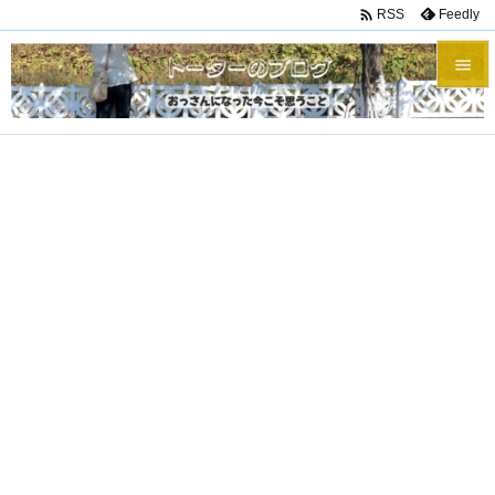

Feedly
RSS


メニュ

サイド

前へ

次へ

検索