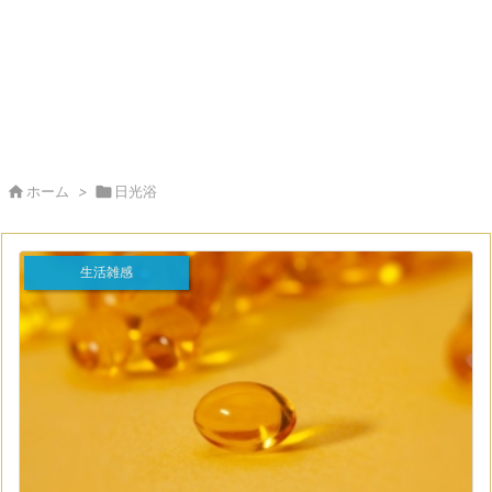

ホーム
>

日光浴
生活雑感