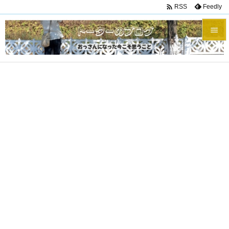

Feedly
RSS


メニュ

サイド

前へ

次へ

検索