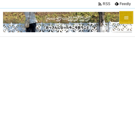

Feedly
RSS


メニュ

サイド

前へ

次へ

検索