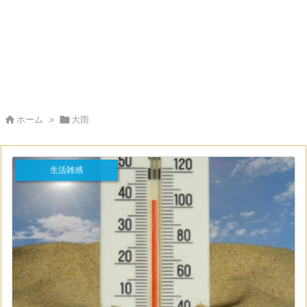

ホーム
>

大雨
生活雑感