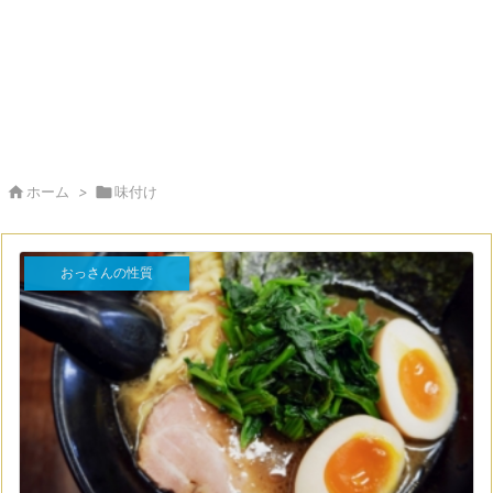

ホーム
>

味付け
おっさんの性質