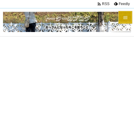

Feedly
RSS


メニュ

サイド

前へ

次へ

検索