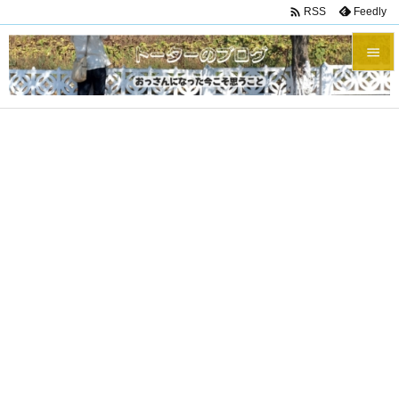

Feedly
RSS


メニュ

サイド

前へ

次へ

検索