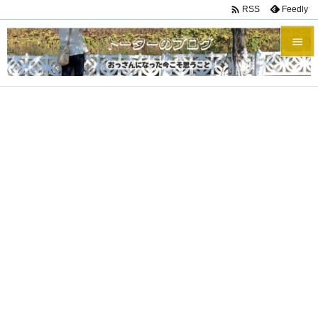

Feedly
RSS


メニュ

サイド

前へ

次へ

検索