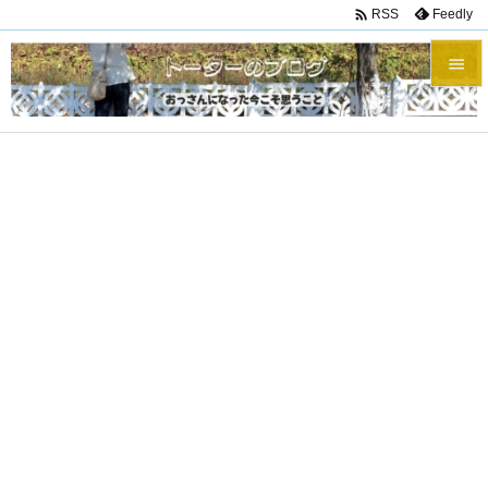

Feedly
RSS


メニュ

サイド

前へ

次へ

検索