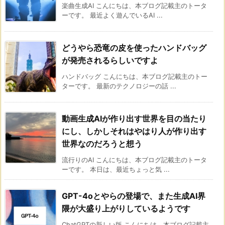
楽曲生成AI こんにちは、本ブログ記載主のトータ
ーです。 最近よく遊んでいるAI ...
どうやら恐竜の皮を使ったハンドバッグ
が発売されるらしいですよ
ハンドバッグ こんにちは、本ブログ記載主のトー
ターです。 最新のテクノロジーの話 ...
動画生成AIが作り出す世界を目の当たり
にし、しかしそれはやはり人が作り出す
世界なのだろうと想う
流行りのAI こんにちは、本ブログ記載主のトータ
ーです。 本日は、最近ちょっと気 ...
GPT-4oとやらの登場で、また生成AI界
隈が大盛り上がりしているようです
ChatGPTの新しい版 こんにちは、本ブログ記載主