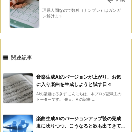
Prev
理系人間なので数独（ナンプレ）はガンガ
ン解けます

関連記事
音楽生成AIのバージョンが上がり、お気
に入り楽曲を生成しようと試す日々
AIの話題は尽きず こんにちは、本ブログ記載主の
トーターです。 先日、AIの記事 ...
楽曲生成AIのバージョンアップ後の完成
度に唸りつつ、こうなると欲も出てきて…