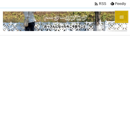

Feedly
RSS


メニュ

サイド

前へ

次へ

検索