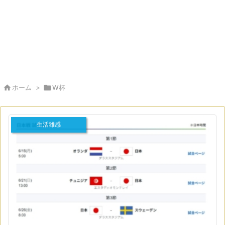

ホーム
>

W杯
生活雑感