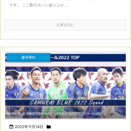
です。 ここ数日大いに盛り上が ...
記事を読む
趣味嗜好

2022年11月14日
