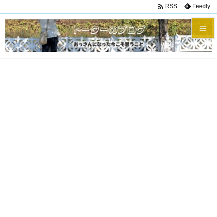

Feedly
RSS


メニュ

サイド

前へ

次へ

検索