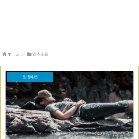

ホーム
>

資本主義
生活雑感