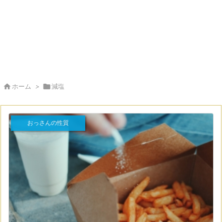

ホーム
>

減塩
おっさんの性質