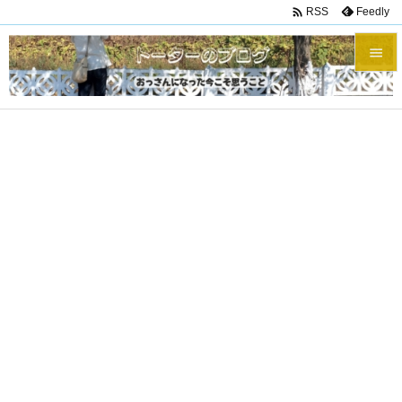

Feedly
RSS


メニュ

サイド

前へ

次へ

検索