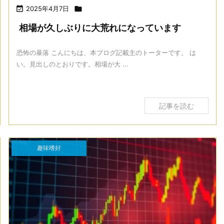

2025年4月7日

相場が久しぶりに大荒れになっています
恐怖の暴落 こんにちは、本ブログ記載主のトーターです。 は
い。見出しのとおりです。相場が大 ...
記事を読む
趣味嗜好