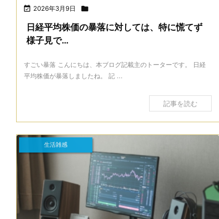

2026年3月9日

日経平均株価の暴落に対しては、特に慌てず
様子見で…
すごい暴落 こんにちは、本ブログ記載主のトーターです。 日経
平均株価が暴落しましたね。 記 ...
記事を読む
生活雑感