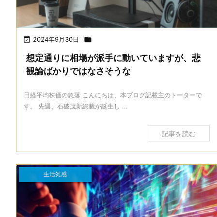

2024年9月30日

想定通りに相場が派手に動いていますが、悲
観論ばかりではなさそうな
日経平均株価の急落 こんにちは、本ブログ記載主のトーターで
す。 先週、石破茂新総裁が誕生し ...
記事を読む
生活雑感