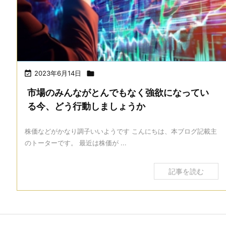

2023年6月14日

市場のみんながとんでもなく強欲になってい
る今、どう行動しましょうか
株価などがかなり調子いいようです こんにちは、本ブログ記載主
のトーターです。 最近は株価が ...
記事を読む