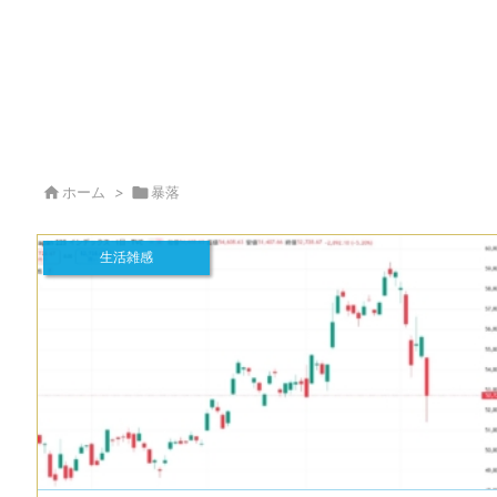

ホーム
>

暴落
生活雑感